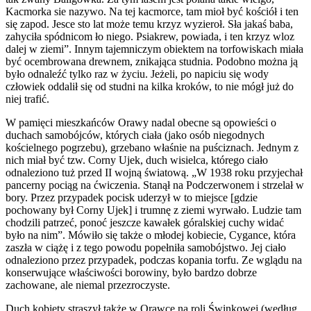
Kacmorka sie nazywo. Na tej kacmorce, tam mioł być kościół i ten
się zapod. Jesce sto lat może temu krzyz wyzieroł. Sła jakaś baba,
zahyciła spódnicom ło niego. Psiakrew, powiada, i ten krzyz wloz
dalej w ziemi”. Innym tajemniczym obiektem na torfowiskach miała
być ocembrowana drewnem, znikająca studnia. Podobno można ją
było odnaleźć tylko raz w życiu. Jeżeli, po napiciu się wody
człowiek oddalił się od studni na kilka kroków, to nie mógł już do
niej trafić.
W pamięci mieszkańców Orawy nadal obecne są opowieści o
duchach samobójców, których ciała (jako osób niegodnych
kościelnego pogrzebu), grzebano właśnie na puściznach. Jednym z
nich miał być tzw. Corny Ujek, duch wisielca, którego ciało
odnaleziono tuż przed II wojną światową. „W 1938 roku przyjechał
pancerny pociąg na ćwiczenia. Stanął na Podczerwonem i strzelał w
bory. Przez przypadek pocisk uderzył w to miejsce [gdzie
pochowany był Corny Ujek] i trumnę z ziemi wyrwało. Ludzie tam
chodzili patrzeć, ponoć jeszcze kawałek góralskiej cuchy widać
było na nim”. Mówiło się także o młodej kobiecie, Cygance, która
zaszła w ciążę i z tego powodu popełniła samobójstwo. Jej ciało
odnaleziono przez przypadek, podczas kopania torfu. Ze wglądu na
konserwujące właściwości borowiny, było bardzo dobrze
zachowane, ale niemal przezroczyste.
Duch kobiety straszył także w Orawce na roli Świnkowej (według