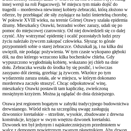
innej wersji na roli Pagacowej). W miejscu tym miało dojść do
tragedii – morderstwa niewinnej kobiety-żebraczki, którą złożono w
ofierze, by przebłagać złe siły zsyłające na ludzi śmiertelną chorobę.
W połowie XVIII wieku, na terenie Górnej Orawy szalała epidemia
dżumy. Mieszkańcy Orawki, bezradni wobec zarazy, udali się po
pomoc do miejscowej czarownicy. Od niej dowiedzieli się co dalej
czynić. Aby wstrzymać epidemię i ocalić pozostałych ludzi przy
życiu należało żywcem zakopać człowieka. Słysząc to górale
przypomnieli sobie o starej żebraczce. Odszukali ją, i na kilka dni
uwięzili, nie podając pożywienia. W tym czasie wykopano głęboki
dół, na dno którego wrzucono kilka bochenków chleba. Gdy
wypuszczono wygłodniałą kobietę, wskazano jej chleb na dnie
dołu. Żebraczka weszła do środka by się posilić, i wówczas
zasypano dół ziemią, grzebiąc ją żywcem. Wkrótce po tym
wydarzeniu zaraza ustała, ale w miejscu, w którym dokonano
morderstwa zaczęło straszyć. Chcąc odpokutować winę,
mieszkańcy Orawki postawili tam kapliczkę, zwieńczoną
mosiężnym krzyżem. Można ją oglądać do dnia dzisiejszego.
Orawa jest regionem bogatym w zabytki tradycyjnego budownictwa
drewnianego. Wśród nich na szczególną uwagę zasługują
dzwonnice loretańskie – strzeliste, wysokie, zbudowane z drewna
konstrukcje, kryjące w swym wnętrzu dzwonek loretański.
Dzwonek ten był jedynym i najskuteczniejszym przedmiotem w
walce z demonem powietrznym zwanym płanetnikiem. Aby dzwon