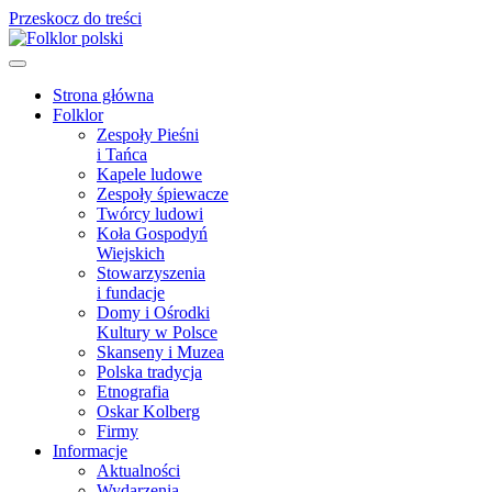
Przeskocz do treści
Main
Navigation
Strona główna
Folklor
Zespoły Pieśni
i Tańca
Kapele ludowe
Zespoły śpiewacze
Twórcy ludowi
Koła Gospodyń
Wiejskich
Stowarzyszenia
i fundacje
Domy i Ośrodki
Kultury w Polsce
Skanseny i Muzea
Polska tradycja
Etnografia
Oskar Kolberg
Firmy
Informacje
Aktualności
Wydarzenia