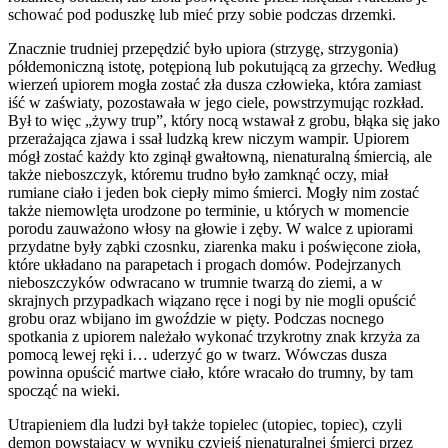
schować pod poduszkę lub mieć przy sobie podczas drzemki.
Znacznie trudniej przepędzić było upiora (strzygę, strzygonia)
półdemoniczną istotę, potępioną lub pokutującą za grzechy. Według
wierzeń upiorem mogła zostać zła dusza człowieka, która zamiast
iść w zaświaty, pozostawała w jego ciele, powstrzymując rozkład.
Był to więc „żywy trup”, który nocą wstawał z grobu, błąka się jako
przerażająca zjawa i ssał ludzką krew niczym wampir. Upiorem
mógł zostać każdy kto zginął gwałtowną, nienaturalną śmiercią, ale
także nieboszczyk, któremu trudno było zamknąć oczy, miał
rumiane ciało i jeden bok ciepły mimo śmierci. Mogły nim zostać
także niemowlęta urodzone po terminie, u których w momencie
porodu zauważono włosy na głowie i zęby. W walce z upiorami
przydatne były ząbki czosnku, ziarenka maku i poświęcone zioła,
które układano na parapetach i progach domów. Podejrzanych
nieboszczyków odwracano w trumnie twarzą do ziemi, a w
skrajnych przypadkach wiązano ręce i nogi by nie mogli opuścić
grobu oraz wbijano im gwoździe w pięty. Podczas nocnego
spotkania z upiorem należało wykonać trzykrotny znak krzyża za
pomocą lewej ręki i… uderzyć go w twarz. Wówczas dusza
powinna opuścić martwe ciało, które wracało do trumny, by tam
spocząć na wieki.
Utrapieniem dla ludzi był także topielec (utopiec, topiec), czyli
demon powstający w wyniku czyjejś nienaturalnej śmierci przez