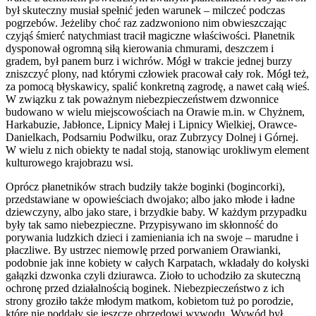
był skuteczny musiał spełnić jeden warunek – milczeć podczas
pogrzebów. Jeżeliby choć raz zadzwoniono nim obwieszczając
czyjąś śmierć natychmiast tracił magiczne właściwości. Płanetnik
dysponował ogromną siłą kierowania chmurami, deszczem i
gradem, był panem burz i wichrów. Mógł w trakcie jednej burzy
zniszczyć plony, nad którymi człowiek pracował cały rok. Mógł też,
za pomocą błyskawicy, spalić konkretną zagrodę, a nawet całą wieś.
W związku z tak poważnym niebezpieczeństwem dzwonnice
budowano w wielu miejscowościach na Orawie m.in. w Chyżnem,
Harkabuzie, Jabłonce, Lipnicy Małej i Lipnicy Wielkiej, Orawce-
Danielkach, Podsarniu Podwilku, oraz Zubrzycy Dolnej i Górnej.
W wielu z nich obiekty te nadal stoją, stanowiąc urokliwym element
kulturowego krajobrazu wsi.
Oprócz płanetników strach budziły także boginki (bogincorki),
przedstawiane w opowieściach dwojako; albo jako młode i ładne
dziewczyny, albo jako stare, i brzydkie baby. W każdym przypadku
były tak samo niebezpieczne. Przypisywano im skłonność do
porywania ludzkich dzieci i zamieniania ich na swoje – marudne i
płaczliwe. By ustrzec niemowlę przed porwaniem Orawianki,
podobnie jak inne kobiety w całych Karpatach, wkładały do kołyski
gałązki dzwonka czyli dziurawca. Zioło to uchodziło za skuteczną
ochronę przed działalnością boginek. Niebezpieczeństwo z ich
strony groziło także młodym matkom, kobietom tuż po porodzie,
które nie poddały się jeszcze obrzędowi wywodu. Wywód był