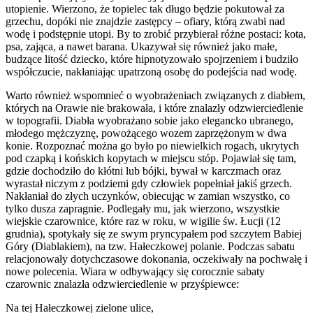
utopienie. Wierzono, że topielec tak długo będzie pokutował za
grzechu, dopóki nie znajdzie zastępcy – ofiary, którą zwabi nad
wodę i podstępnie utopi. By to zrobić przybierał różne postaci: kota,
psa, zająca, a nawet barana. Ukazywał się również jako małe,
budzące litość dziecko, które hipnotyzowało spojrzeniem i budziło
współczucie, nakłaniając upatrzoną osobę do podejścia nad wodę.
Warto również wspomnieć o wyobrażeniach związanych z diabłem,
których na Orawie nie brakowała, i które znalazły odzwierciedlenie
w topografii. Diabła wyobrażano sobie jako elegancko ubranego,
młodego mężczyznę, powożącego wozem zaprzężonym w dwa
konie. Rozpoznać można go było po niewielkich rogach, ukrytych
pod czapką i końskich kopytach w miejscu stóp. Pojawiał się tam,
gdzie dochodziło do kłótni lub bójki, bywał w karczmach oraz
wyrastał niczym z podziemi gdy człowiek popełniał jakiś grzech.
Nakłaniał do złych uczynków, obiecując w zamian wszystko, co
tylko dusza zapragnie. Podlegały mu, jak wierzono, wszystkie
wiejskie czarownice, które raz w roku, w wigilie św. Łucji (12
grudnia), spotykały się ze swym pryncypałem pod szczytem Babiej
Góry (Diablakiem), na tzw. Hałeczkowej polanie. Podczas sabatu
relacjonowały dotychczasowe dokonania, oczekiwały na pochwałę i
nowe polecenia. Wiara w odbywający się corocznie sabaty
czarownic znalazła odzwierciedlenie w przyśpiewce:
Na tej Hałeczkowej zielone ulice,