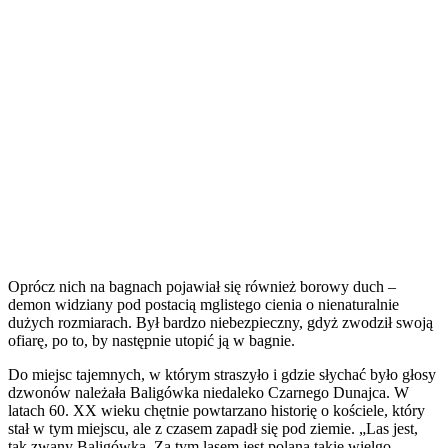
Oprócz nich na bagnach pojawiał się również borowy duch –
demon widziany pod postacią mglistego cienia o nienaturalnie
dużych rozmiarach. Był bardzo niebezpieczny, gdyż zwodził swoją
ofiarę, po to, by następnie utopić ją w bagnie.
Do miejsc tajemnych, w którym straszyło i gdzie słychać było głosy
dzwonów należała Baligówka niedaleko Czarnego Dunajca. W
latach 60. XX wieku chętnie powtarzano historię o kościele, który
stał w tym miejscu, ale z czasem zapadł się pod ziemie. „Las jest,
tak zwany Baligówka. Za tym lasem jest polana takie wielgo,