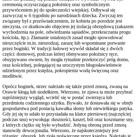
ceremonią oczyszczającą położnicę oraz symbolicznym
przywróceniem jej do społeczności wiejskiej. Odbywał się
zazwyczaj w 6 tygodniu po narodzinach dziecka. Zwyczaj ten
związany był z przeświadczeniem, że kobieta po porodzie jest
nieczysta, co skutkowało objęciem jej izolacją obrzędową (zakazem
wychodzenia na pole, odwiedzania sąsiadów, przekraczania progu
kościoła, itp.). Złamanie ustalonych zasad mogło spowodować
nieszczęście m.in. nieurodzaj, zarazę lub wspominane porwanie
przez boginki. W tradycji ludowej wywód składał się z dwóch
części: domowej, podczas której obmywano położnicy ręce,
obsypywano owsem, by mogła rytualnie przekroczyć próg domu,
oraz kościelnej, polegającej na uroczystym błogosławieństwie
udzielonym przez księdza, pokropieniu wodą święconą oraz
modlitwie.
Oprócz boginek, strzec należało się także przed zmorą, zwaną na
Orawie kłogą lub siodełkiem. Wierzono, że zjawa ta może przybrać
najróżniejszy wygląd, wcielić się w postać zwierzęca lub
przedmiotu codziennego użytku. Bywało, że dostawała się w obręb
gospodarstwa pod postacią kawałka słomy lub niewielkiego patyka.
Gdy jej się to udało to przysiadała na klatce piersiowej (najczęściej
podczas snu) wywołując duszności, kaszel, ból oraz koszmarne sny,
z których ciężko się było wybudzić. Jedyną obroną przed zmorą
stanowiły dewocjonalia. Wierzono, że najskuteczniejszy jest
różaniec, obrazek, lub zioła poświęcone przez księdza. Należało je