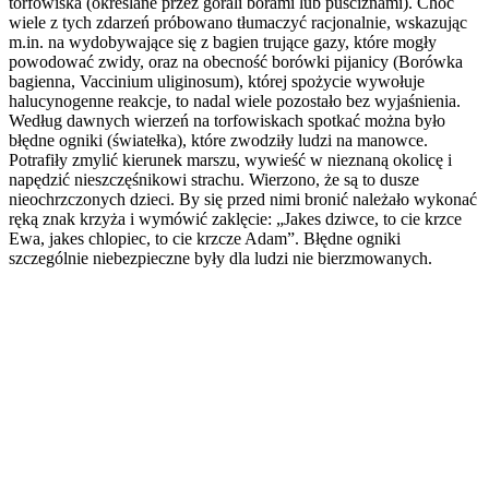
torfowiska (określane przez górali borami lub puściznami). Choć
wiele z tych zdarzeń próbowano tłumaczyć racjonalnie, wskazując
m.in. na wydobywające się z bagien trujące gazy, które mogły
powodować zwidy, oraz na obecność borówki pijanicy (Borówka
bagienna, Vaccinium uliginosum), której spożycie wywołuje
halucynogenne reakcje, to nadal wiele pozostało bez wyjaśnienia.
Według dawnych wierzeń na torfowiskach spotkać można było
błędne ogniki (światełka), które zwodziły ludzi na manowce.
Potrafiły zmylić kierunek marszu, wywieść w nieznaną okolicę i
napędzić nieszczęśnikowi strachu. Wierzono, że są to dusze
nieochrzczonych dzieci. By się przed nimi bronić należało wykonać
ręką znak krzyża i wymówić zaklęcie: „Jakes dziwce, to cie krzce
Ewa, jakes chlopiec, to cie krzcze Adam”. Błędne ogniki
szczególnie niebezpieczne były dla ludzi nie bierzmowanych.